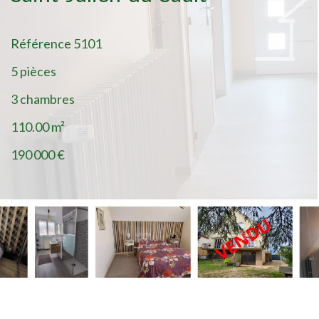
Référence
5101
5 pièces
3 chambres
110.00
m²
190 000 €