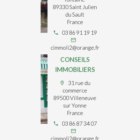
89330 Saint Julien
du Sault
France
03 86 91 19 19
cimmoli2@orange.fr
CONSEILS
IMMOBILIERS
31 rue du
commerce
89500 Villeneuve
sur Yonne
France
03 86 87 34 07
cimmoli2@orange.fr