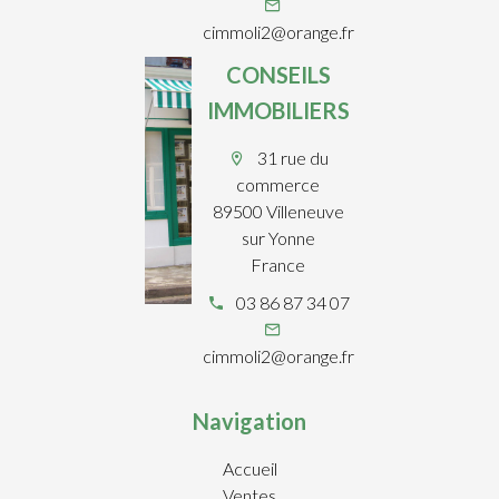
cimmoli2@orange.fr
CONSEILS
IMMOBILIERS
31 rue du
commerce
89500 Villeneuve
sur Yonne
France
03 86 87 34 07
cimmoli2@orange.fr
Navigation
Accueil
Ventes