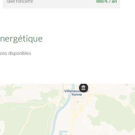
Taxe foncière
880 € / an
 énergétique
ions disponibles