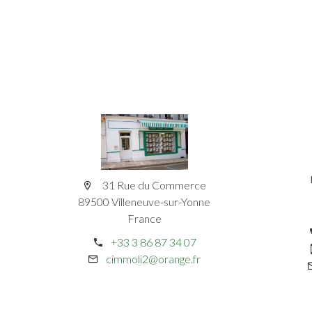
31 Rue du Commerce
89500 Villeneuve-sur-Yonne
France
+33 3 86 87 34 07
cimmoli2@orange.fr