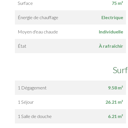
Surface
75 m²
Énergie de chauffage
Electrique
Moyen d'eau chaude
Individuelle
État
À rafraîchir
Sur
1 Dégagement
9.58 m²
1 Séjour
26.21 m²
1 Salle de douche
6.21 m²