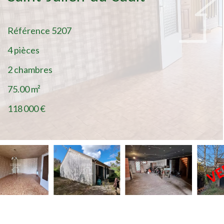
Référence
5207
4 pièces
2 chambres
75.00
m²
118 000 €