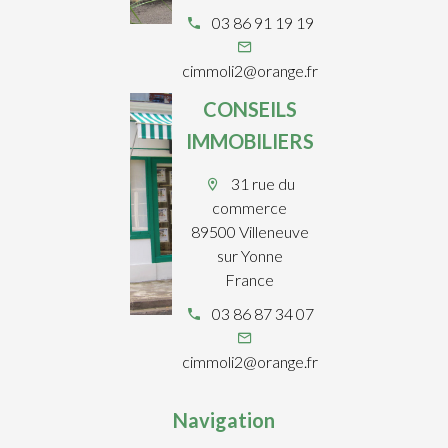
03 86 91 19 19
cimmoli2@orange.fr
CONSEILS
IMMOBILIERS
31 rue du
commerce
89500 Villeneuve
sur Yonne
France
03 86 87 34 07
cimmoli2@orange.fr
Navigation