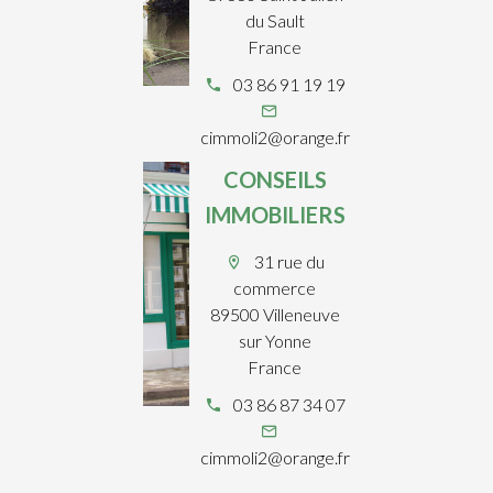
du Sault
France
03 86 91 19 19
cimmoli2@orange.fr
CONSEILS
IMMOBILIERS
31 rue du
commerce
89500 Villeneuve
sur Yonne
France
03 86 87 34 07
cimmoli2@orange.fr