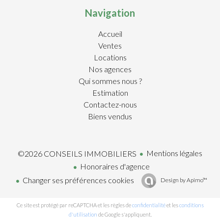
Navigation
Accueil
Ventes
Locations
Nos agences
Qui sommes nous ?
Estimation
Contactez-nous
Biens vendus
Mentions légales
©2026 CONSEILS IMMOBILIERS
Honoraires d'agence
Changer ses préférences cookies
Design by
Apimo™
Ce site est protégé par reCAPTCHA et les règles de
confidentialité
et les
conditions
d'utilisation
de Google s'appliquent.