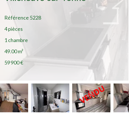
Référence
5228
4 pièces
1 chambre
49.00
m²
59 900 €