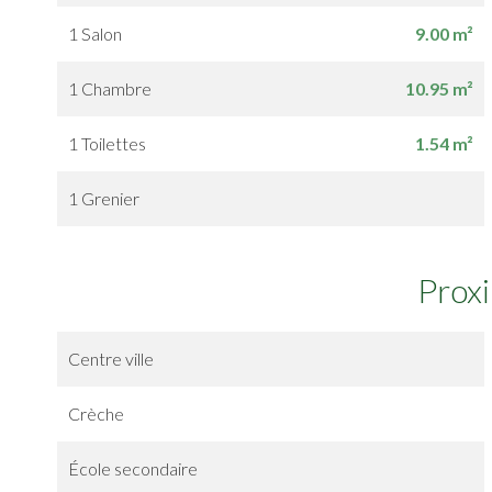
1 Salon
9.00 m²
1 Chambre
10.95 m²
1 Toilettes
1.54 m²
1 Grenier
Prox
Centre ville
Crèche
École secondaire