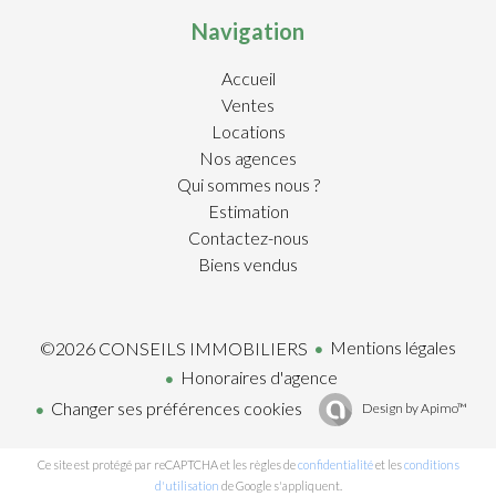
Navigation
Accueil
Ventes
Locations
Nos agences
Qui sommes nous ?
Estimation
Contactez-nous
Biens vendus
Mentions légales
©2026 CONSEILS IMMOBILIERS
Honoraires d'agence
Changer ses préférences cookies
Design by
Apimo™
Ce site est protégé par reCAPTCHA et les règles de
confidentialité
et les
conditions
d'utilisation
de Google s'appliquent.