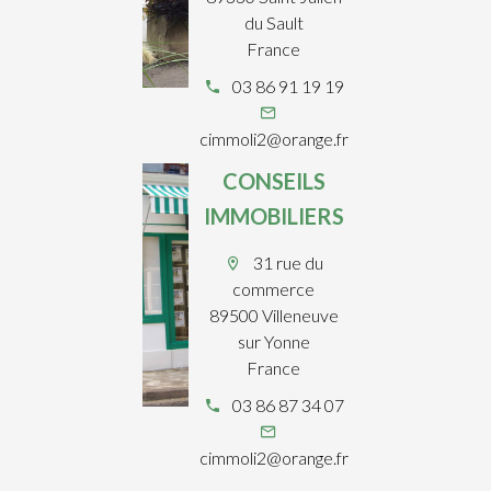
du Sault
France
03 86 91 19 19
cimmoli2@orange.fr
CONSEILS
IMMOBILIERS
31 rue du
commerce
89500 Villeneuve
sur Yonne
France
03 86 87 34 07
cimmoli2@orange.fr