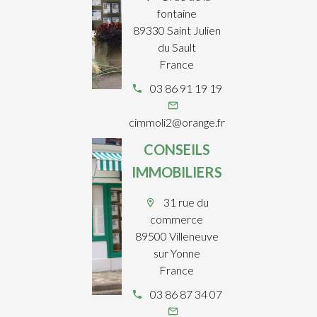
fontaine
89330 Saint Julien
du Sault
France
03 86 91 19 19
cimmoli2@orange.fr
CONSEILS
IMMOBILIERS
31 rue du
commerce
89500 Villeneuve
sur Yonne
France
03 86 87 34 07